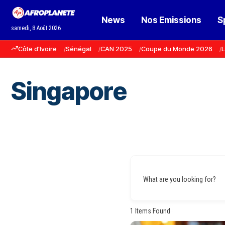
News
Nos Emissions
S
samedi, 8 Août 2026
Côte d'Ivoire
Sénégal
CAN 2025
Coupe du Monde 2026
L
Singapore
What are you looking for?
1
Items Found