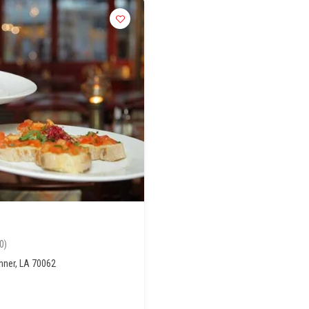
0)
nner, LA 70062