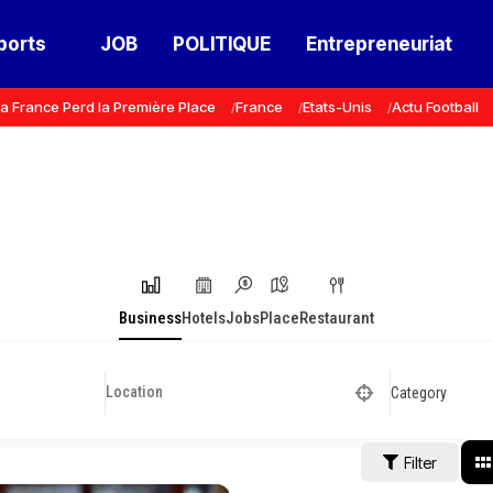
ports
JOB
POLITIQUE
Entrepreneuriat
a France Perd la Première Place
France
Etats-Unis
Actu Football
Business
Hotels
Jobs
Place
Restaurant
Category
Filter