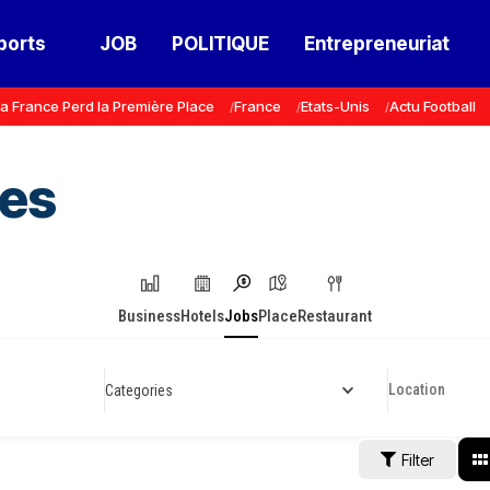
ports
JOB
POLITIQUE
Entrepreneuriat
a France Perd la Première Place
France
Etats-Unis
Actu Football
tes
Business
Hotels
Jobs
Place
Restaurant
Categories
Filter