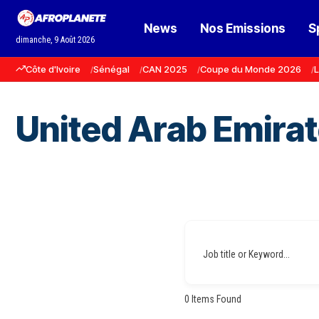
News
Nos Emissions
S
dimanche, 9 Août 2026
Côte d'Ivoire
Sénégal
CAN 2025
Coupe du Monde 2026
L
United Arab Emira
Job title or Keyword...
0
Items Found