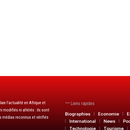
aie l’actualité en Afrique et
Liens rapides
 modifiés ni altérés : ils sont
Biographies
Economie
E
s médias reconnus et vérifiés
International
News
Po
Technologie
Tourisme