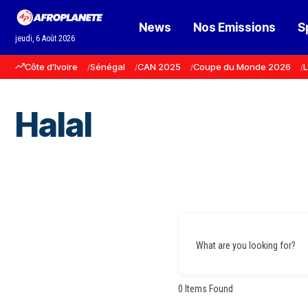
News
Nos Emissions
S
jeudi, 6 Août 2026
Côte d'Ivoire
Sénégal
CAN 2025
Coupe du Monde 2026
L
Halal
What are you looking for?
0
Items Found