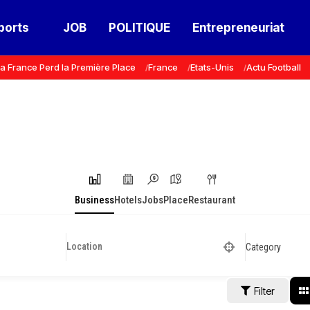
ports
JOB
POLITIQUE
Entrepreneuriat
a France Perd la Première Place
France
Etats-Unis
Actu Football
Business
Hotels
Jobs
Place
Restaurant
Category
Filter