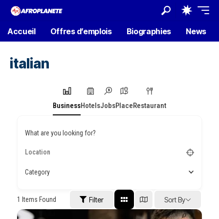
Accueil
Offres d’emplois
Biographies
News
italian
Business
Hotels
Jobs
Place
Restaurant
What are you looking for?
Category
1
Items Found
Filter
Sort By