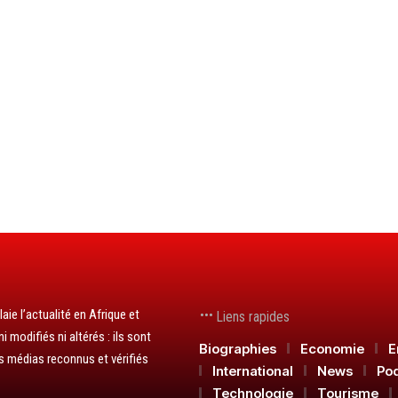
aie l’actualité en Afrique et
Liens rapides
 modifiés ni altérés : ils sont
Biographies
Economie
E
s médias reconnus et vérifiés
International
News
Po
Technologie
Tourisme