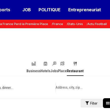
ports
JOB
POLITIQUE
Entrepreneuriat
a France Perd la Première Place
France
Etats-Unis
Actu Football
Business
Hotels
Jobs
Place
Restaurant
 dinner...
Filter