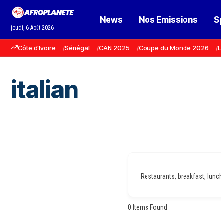
News
Nos Emissions
S
jeudi, 6 Août 2026
Côte d'Ivoire
Sénégal
CAN 2025
Coupe du Monde 2026
L
italian
Restaurants, breakfast, lunch,
0
Items Found