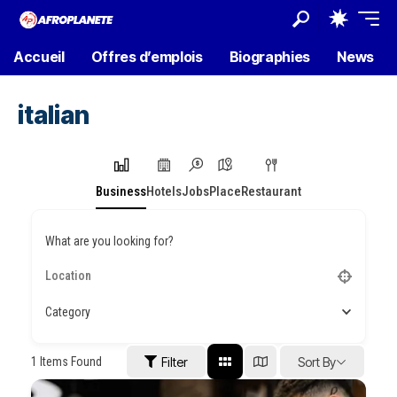
Accueil
Offres d’emplois
Biographies
News
italian
Business
Hotels
Jobs
Place
Restaurant
What are you looking for?
Category
1
Items Found
Filter
Sort By