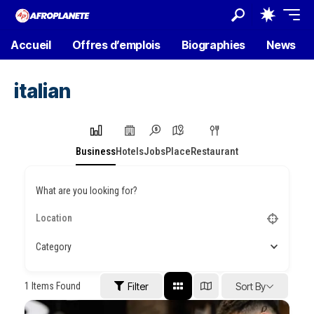
Accueil
Offres d’emplois
Biographies
News
italian
Business
Hotels
Jobs
Place
Restaurant
What are you looking for?
Category
1
Items Found
Filter
Sort By