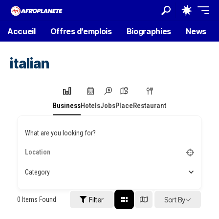
Accueil
Offres d’emplois
Biographies
News
italian
Business
Hotels
Jobs
Place
Restaurant
What are you looking for?
Category
0
Items Found
Filter
Sort By