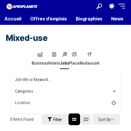
Accueil
Offres d’emplois
Biographies
News
Mixed-use
Business
Hotels
Jobs
Place
Restaurant
Job title or Keyword...
Categories
0
Items Found
Filter
Sort By