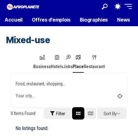
Accueil
Offres d’emplois
Biographies
News
Mixed-use
Business
Hotels
Jobs
Place
Restaurant
Food, restaurant, shopping...
0
Items Found
Filter
Sort By
No listings found.