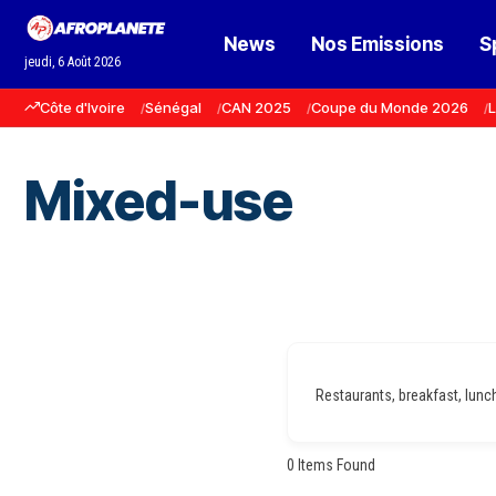
News
Nos Emissions
S
jeudi, 6 Août 2026
Côte d'Ivoire
Sénégal
CAN 2025
Coupe du Monde 2026
L
Mixed-use
Restaurants, breakfast, lunch,
0
Items Found