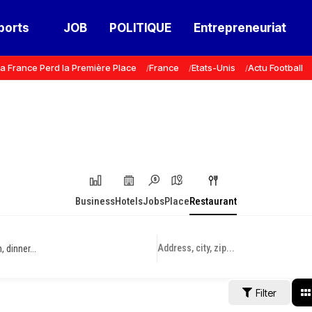
ports
JOB
POLITIQUE
Entrepreneuriat
a France Perd la Première Place
France
Etats-Unis
Actu Football
Business
Hotels
Jobs
Place
Restaurant
 dinner...
Filter