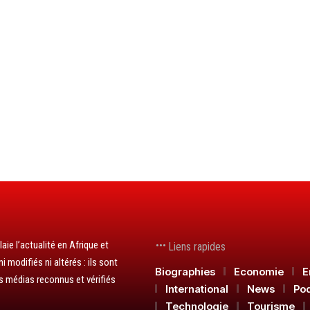
aie l’actualité en Afrique et
Liens rapides
 modifiés ni altérés : ils sont
Biographies
Economie
E
s médias reconnus et vérifiés
International
News
Po
Technologie
Tourisme