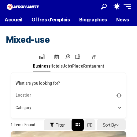
Accueil
Offres d’emplois
Biographies
News
Mixed-use
Business
Hotels
Jobs
Place
Restaurant
What are you looking for?
Category
1
Items Found
Filter
Sort By