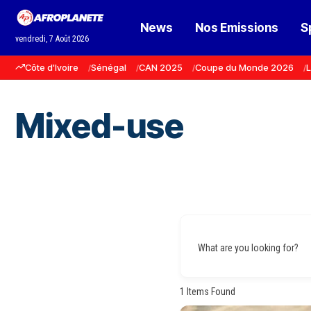
News
Nos Emissions
S
vendredi, 7 Août 2026
Côte d'Ivoire
Sénégal
CAN 2025
Coupe du Monde 2026
L
Mixed-use
What are you looking for?
1
Items Found