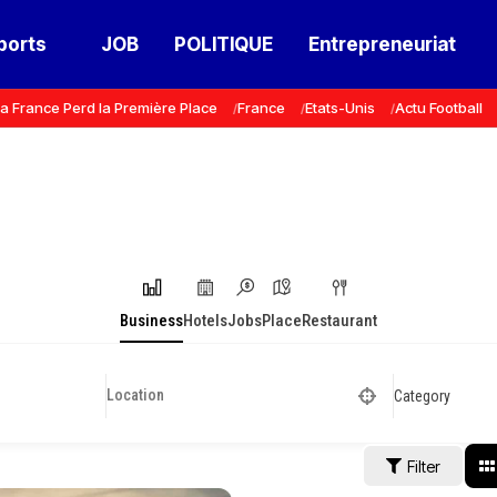
ports
JOB
POLITIQUE
Entrepreneuriat
a France Perd la Première Place
France
Etats-Unis
Actu Football
Business
Hotels
Jobs
Place
Restaurant
Category
Filter