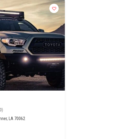
0)
nner, LA 70062