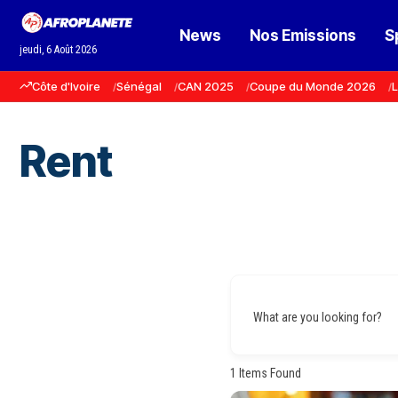
News
Nos Emissions
S
jeudi, 6 Août 2026
Côte d'Ivoire
Sénégal
CAN 2025
Coupe du Monde 2026
L
Rent
What are you looking for?
1
Items Found