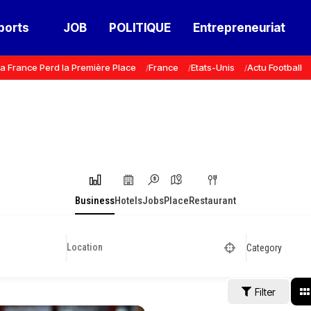
ports
JOB
POLITIQUE
Entrepreneuriat
a France Perd la Première Place
France
Etats-Unis
Actu Football
Business
Hotels
Jobs
Place
Restaurant
Category
Filter