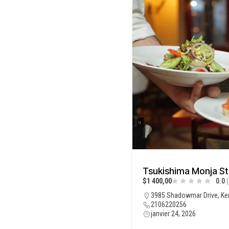
Tsukishima Monja St
$1 400,00
0.0
(
3985 Shadowmar Drive, Ke
2106220256
janvier 24, 2026