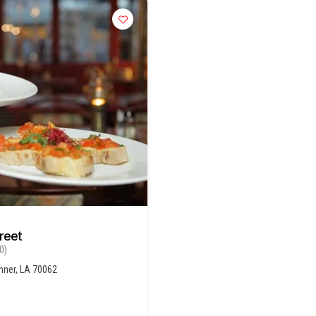
reet
0)
nner, LA 70062