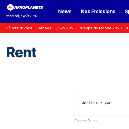
News
Nos Emissions
S
vendredi, 7 Août 2026
Côte d'Ivoire
Sénégal
CAN 2025
Coupe du Monde 2026
L
Rent
Job title or Keyword...
0
Items Found