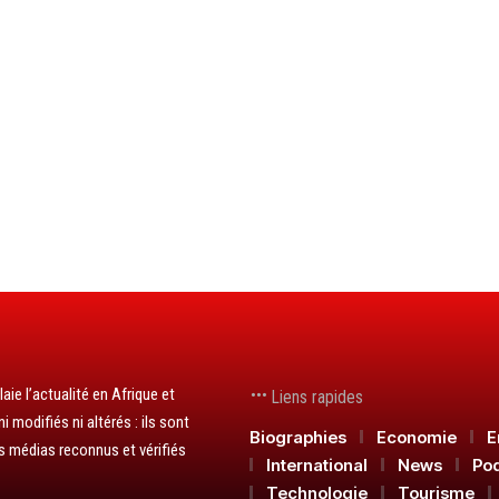
aie l’actualité en Afrique et
Liens rapides
 modifiés ni altérés : ils sont
Biographies
Economie
E
s médias reconnus et vérifiés
International
News
Po
Technologie
Tourisme