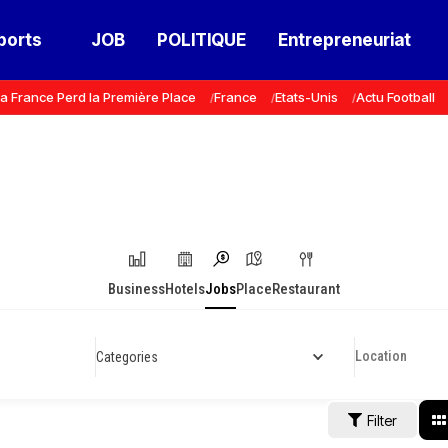
ports
JOB
POLITIQUE
Entrepreneuriat
a France Perd la Première Place
France
Etats-Unis
Actu Football
Business
Hotels
Jobs
Place
Restaurant
Categories
Filter