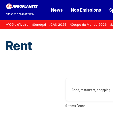
News
Nos Emissions
S
dimanche, 9 Août 2026
Côte d'Ivoire
Sénégal
CAN 2025
Coupe du Monde 2026
L
Rent
Food, restaurant, shopping...
0
Items Found