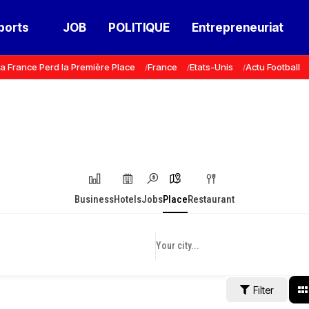
ports
JOB
POLITIQUE
Entrepreneuriat
a France Perd la Première Place
France
Etats-Unis
Actu Football
Business
Hotels
Jobs
Place
Restaurant
Filter