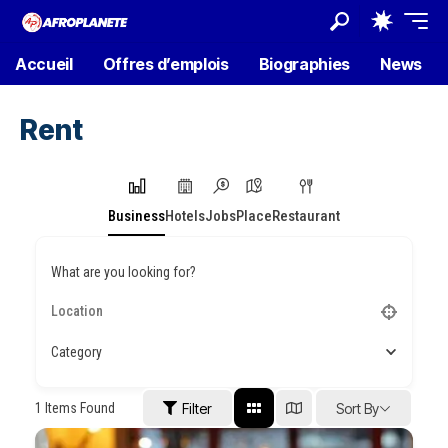
Accueil
Offres d’emplois
Biographies
News
Rent
Business
Hotels
Jobs
Place
Restaurant
What are you looking for?
Category
1
Items Found
Filter
Sort By