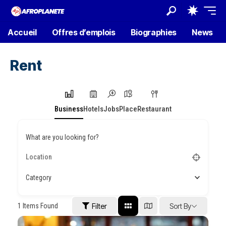
Accueil
Offres d’emplois
Biographies
News
Rent
Business
Hotels
Jobs
Place
Restaurant
What are you looking for?
Category
1
Items Found
Filter
Sort By