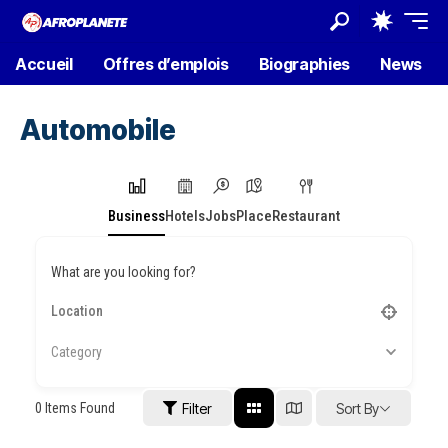
Accueil
Offres d’emplois
Biographies
News
Automobile
Business
Hotels
Jobs
Place
Restaurant
What are you looking for?
Category
0
Items Found
Filter
Sort By