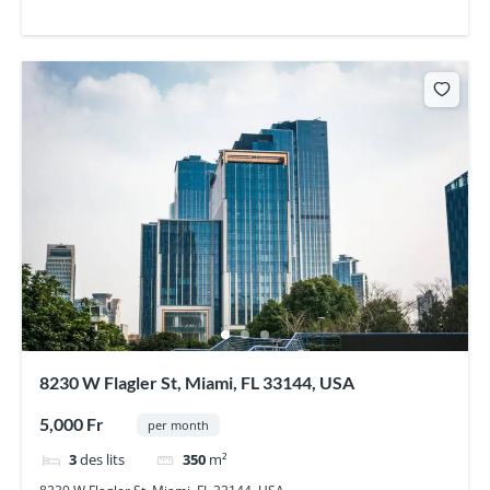
8230 W Flagler St, Miami, FL 33144, USA
5,000 Fr
per month
3
des lits
350
m²