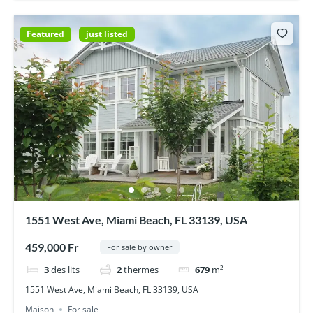
Featured
just listed
1551 West Ave, Miami Beach, FL 33139, USA
459,000 Fr
For sale by owner
3
des lits
2
thermes
679
m²
1551 West Ave, Miami Beach, FL 33139, USA
Maison
For sale