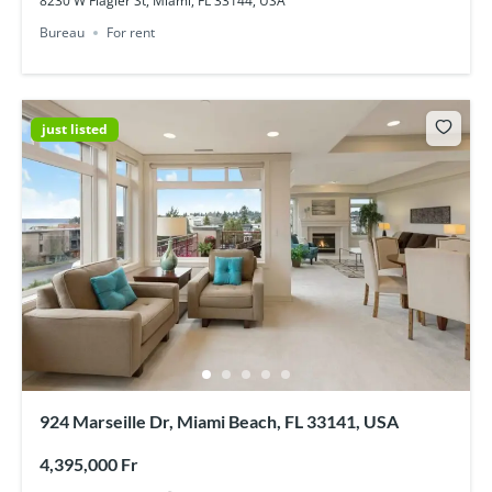
8230 W Flagler St, Miami, FL 33144, USA
Bureau
For rent
just listed
924 Marseille Dr, Miami Beach, FL 33141, USA
4,395,000 Fr