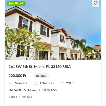
just listed
261 SW 8th St, Miami, FL 33130, USA
220,000 Fr
hot deal
5
des lits
2
thermes
700
m²
261 SW 8th St, Miami, FL 33130, USA
Condo
For sale