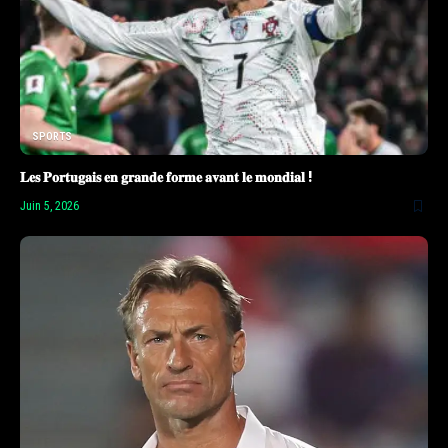
SPORTS
𝐋𝐞𝐬 𝐏𝐨𝐫𝐭𝐮𝐠𝐚𝐢𝐬 𝐞𝐧 𝐠𝐫𝐚𝐧𝐝𝐞 𝐟𝐨𝐫𝐦𝐞 𝐚𝐯𝐚𝐧𝐭 𝐥𝐞 𝐦𝐨𝐧𝐝𝐢𝐚𝐥 !
Juin 5, 2026