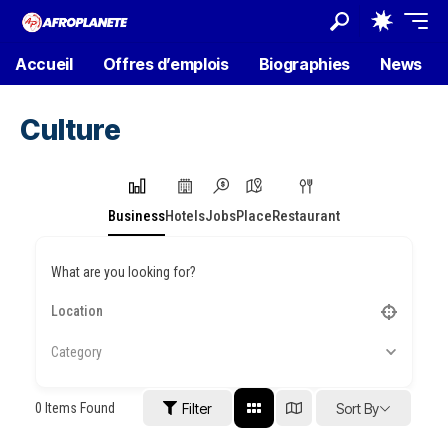
Accueil
Offres d’emplois
Biographies
News
Culture
Business
Hotels
Jobs
Place
Restaurant
What are you looking for?
Category
0
Items Found
Filter
Sort By