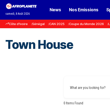
News
Nos Emissions
S
samedi, 8 Août 2026
Côte d'Ivoire
Sénégal
CAN 2025
Coupe du Monde 2026
L
Town House
What are you looking for?
0
Items Found