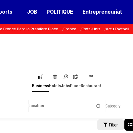
ports
JOB
POLITIQUE
Entrepreneuriat
a France Perd la Première Place
France
Etats-Unis
Actu Football
Business
Hotels
Jobs
Place
Restaurant
Category
Filter