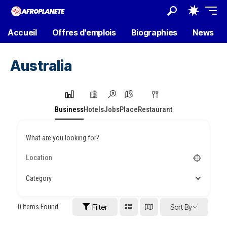
Accueil
Offres d’emplois
Biographies
News
Australia
Business
Hotels
Jobs
Place
Restaurant
What are you looking for?
Category
0
Items Found
Filter
Sort By