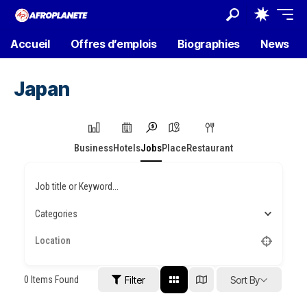
Accueil
Offres d’emplois
Biographies
News
Japan
Business
Hotels
Jobs
Place
Restaurant
Job title or Keyword...
Categories
0
Items Found
Filter
Sort By