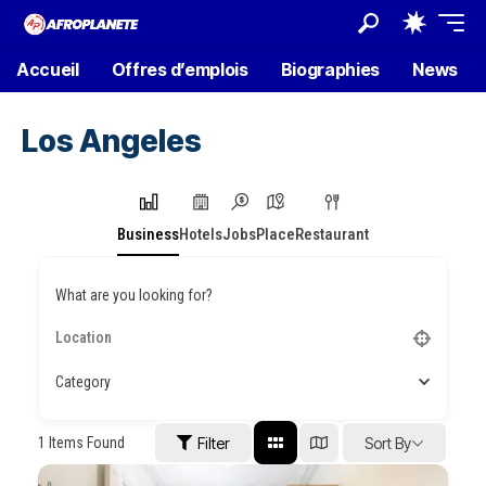
Accueil
Offres d’emplois
Biographies
News
Los Angeles
Business
Hotels
Jobs
Place
Restaurant
What are you looking for?
Category
1
Items Found
Filter
Sort By