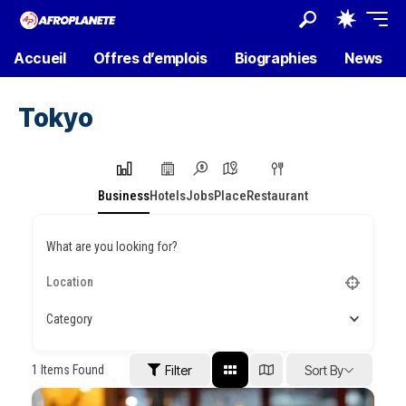
Accueil
Offres d’emplois
Biographies
News
Tokyo
Business
Hotels
Jobs
Place
Restaurant
What are you looking for?
Category
1
Items Found
Filter
Sort By