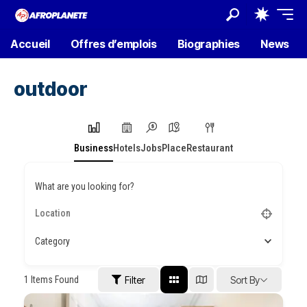
Accueil
Offres d’emplois
Biographies
News
outdoor
Business
Hotels
Jobs
Place
Restaurant
What are you looking for?
Category
1
Items Found
Filter
Sort By