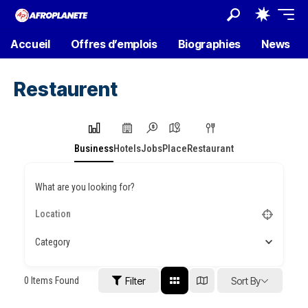
Accueil
Offres d’emplois
Biographies
News
Restaurent
Business
Hotels
Jobs
Place
Restaurant
What are you looking for?
Category
0
Items Found
Filter
Sort By