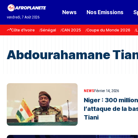
News
Nos Emissions
S
vendredi, 7 Août 2026
Côte d'Ivoire
Sénégal
CAN 2025
Coupe du Monde 2026
L
Abdourahamane Tian
NEWS
Février 14, 2026
Niger : 300 millio
l’attaque de la ba
Tiani