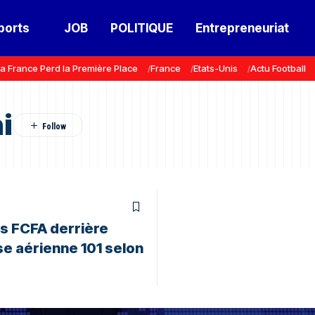
ports
JOB
POLITIQUE
Entrepreneuriat
a France Perd la Première Place
France
Etats-Unis
Actu Football
i
ns FCFA derrière
se aérienne 101 selon