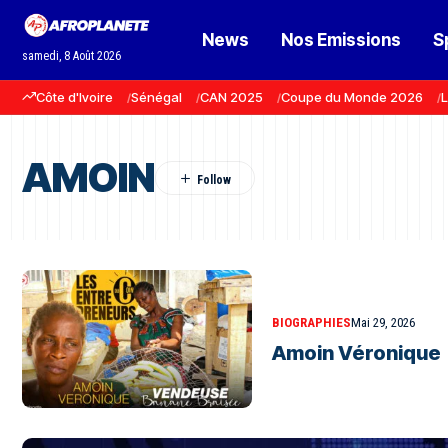
News
Nos Emissions
S
samedi, 8 Août 2026
Côte d'Ivoire
Sénégal
CAN 2025
Coupe du Monde 2026
L
AMOIN
BIOGRAPHIES
Mai 29, 2026
Amoin Véronique