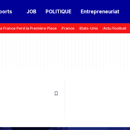
ports
JOB
POLITIQUE
Entrepreneuriat
a France Perd la Première Place
France
Etats-Unis
Actu Football