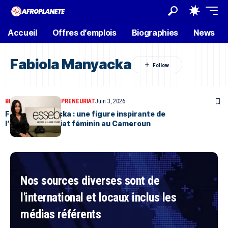
Accueil
Offres d’emplois
Biographies
News
Fabiola Manyacka
BIOGRAPHIES
ENTREPRENEURIAT
Juin 3, 2026
Fabiola Manyacka : une figure inspirante de
l’entrepreneuriat féminin au Cameroun
Nos sources diverses sont de
l'international et locaux inclus les
médias référents