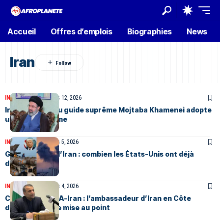
Accueil
Offres d’emplois
Biographies
News
Iran
INTERNATIONAL
Mars 12, 2026
Iran : le nouveau guide suprême Mojtaba Khamenei adopte
un ton plus ferme
INTERNATIONAL
Mars 5, 2026
Guerre contre l’Iran : combien les États-Unis ont déjà
dépensé
INTERNATIONAL
Mars 4, 2026
Crise Israël-USA-Iran : l’ambassadeur d’Iran en Côte
d’Ivoire fait une mise au point