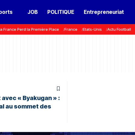
ports
JOB
POLITIQUE
Entrepreneuriat
a France Perd la Première Place
France
Etats-Unis
Actu Football
t avec « Byakugan » :
hal au sommet des