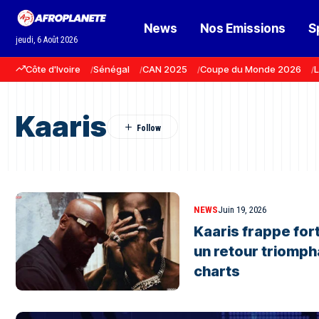
News
Nos Emissions
S
jeudi, 6 Août 2026
Côte d'Ivoire
Sénégal
CAN 2025
Coupe du Monde 2026
L
Kaaris
NEWS
Juin 19, 2026
Kaaris frappe for
un retour triomp
charts