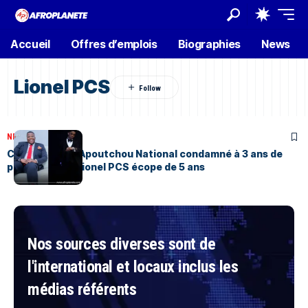
Accueil
Offres d’emplois
Biographies
News
Lionel PCS
NEWS
Juin 2, 2026
Côte d’Ivoire : Apoutchou National condamné à 3 ans de
prison ferme, Lionel PCS écope de 5 ans
Nos sources diverses sont de
l'international et locaux inclus les
médias référents