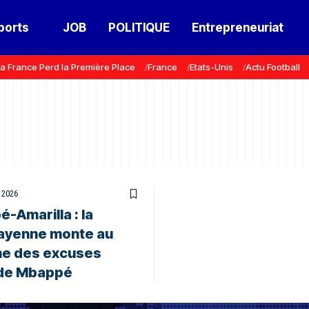
ports
JOB
POLITIQUE
Entrepreneuriat
a France Perd la Première Place
France
Etats-Unis
Actu Football
, 2026
-Amarilla : la
ayenne monte au
me des excuses
e de Mbappé