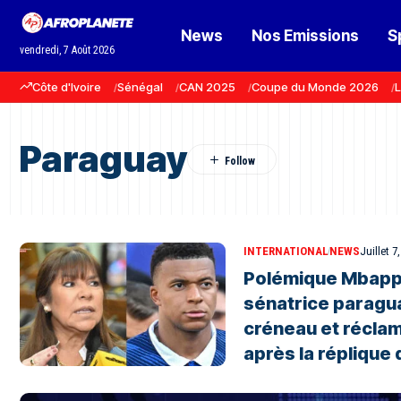
News
Nos Emissions
S
vendredi, 7 Août 2026
Côte d'Ivoire
Sénégal
CAN 2025
Coupe du Monde 2026
L
Paraguay
INTERNATIONAL
NEWS
Juillet 7
Polémique Mbappé
sénatrice paragu
créneau et récla
après la répliqu