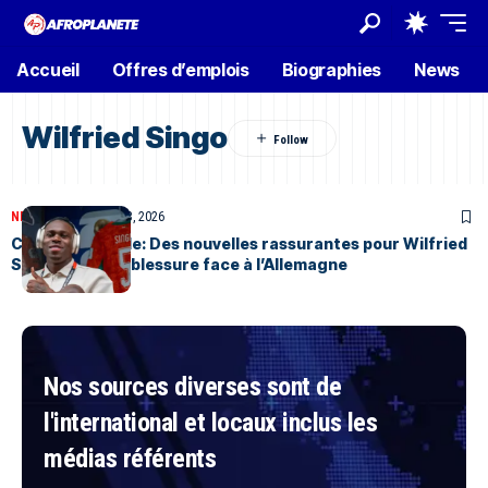
Accueil
Offres d’emplois
Biographies
News
Wilfried Singo
NEWS
SPORTS
Juin 23, 2026
Coupe du Monde: Des nouvelles rassurantes pour Wilfried
Singo après sa blessure face à l’Allemagne
Nos sources diverses sont de
l'international et locaux inclus les
médias référents