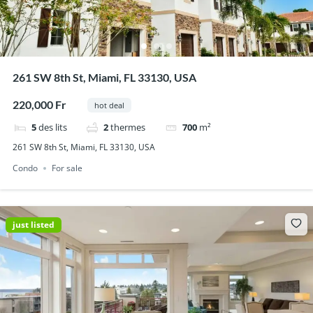
261 SW 8th St, Miami, FL 33130, USA
220,000 Fr
hot deal
5
des lits
2
thermes
700
m²
261 SW 8th St, Miami, FL 33130, USA
Condo
For sale
just listed