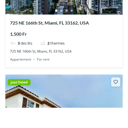
725 NE 166th St, Miami, FL 33162, USA
1,500 Fr
3
des lits
2
thermes
725 NE 166th St, Miami, FL 33162, USA
Appartement
For rent
just listed