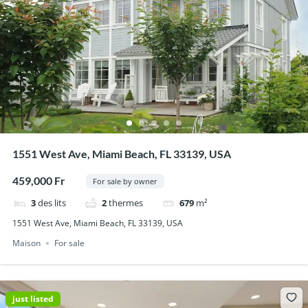
1551 West Ave, Miami Beach, FL 33139, USA
459,000 Fr
For sale by owner
3
des lits
2
thermes
679
m²
1551 West Ave, Miami Beach, FL 33139, USA
Maison
For sale
just listed