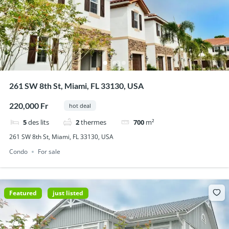
261 SW 8th St, Miami, FL 33130, USA
220,000 Fr
hot deal
5
des lits
2
thermes
700
m²
261 SW 8th St, Miami, FL 33130, USA
Condo
For sale
Featured
just listed