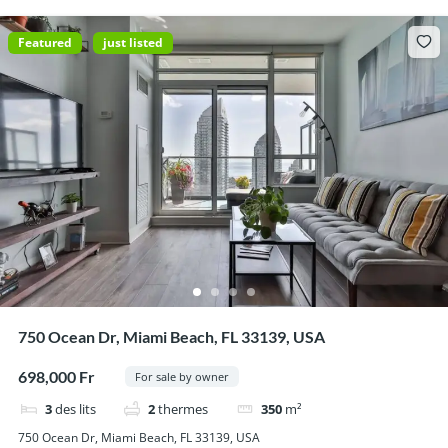
Featured
just listed
750 Ocean Dr, Miami Beach, FL 33139, USA
698,000 Fr
For sale by owner
3
des lits
2
thermes
350
m²
750 Ocean Dr, Miami Beach, FL 33139, USA