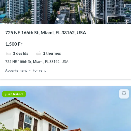
725 NE 166th St, Miami, FL 33162, USA
1,500 Fr
3
des lits
2
thermes
725 NE 166th St, Miami, FL 33162, USA
Appartement
For rent
just listed