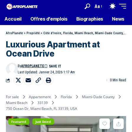
Aa
Accueil
Offres d’emplois
Biographies
News
AfroPlanete
>
Propriété
>
Côte d'Ivoire
,
Florida
,
Miami Beach
,
Miami-Dade County
,
Sout
Luxurious Apartment at
Ocean Drive
By
AFROPLANETE
Last Updated: Janvier 24, 2026 1:17 Am
0 Min Read
For sale
Appartement
Florida
Miami-Dade County
Miami Beach
33139
750 Ocean Dr, Miami Beach, FL 33139, USA
Featured
just listed