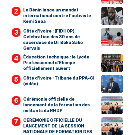
Le Bénin lance un mandat
international contre l’activiste
Kemi Seba
Côte d’Ivoire : (FIDHOP),
Célébration des 30 ans de
sacerdoce de Dr Boka Sako
Gervais
Éducation technique : le Lycée
Professionnel d’Ebimpé
officiellement ouvert
Côte d’Ivoire : Tribune du PPA-CI
(vidéo)
Cérémonie officielle de
lancement de la formation des
militants du RHDP
CÉRÉMONIE OFFICIELLE DU
LANCEMENT DE LA SESSION
NATIONALE DE FORMATION DES