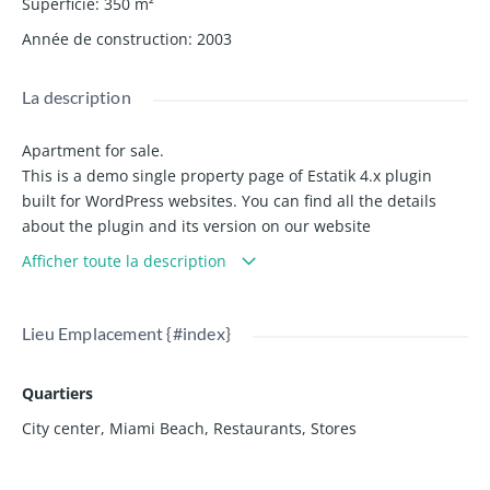
Superficie
:
350
m²
Année de construction
:
2003
La description
Apartment for sale.
This is a demo single property page of Estatik 4.x plugin
built for WordPress websites. You can find all the details
about the plugin and its version on our website
www.estatik.net.
Afficher toute la description
The best luxurious apartment for buy in Miami Beach and
on Ocean Drive! Do not miss this deal. Please call us to get
more details and book an appointment with your agent.
Lieu Emplacement {#index}
Quartiers
City center
,
Miami Beach
,
Restaurants
,
Stores