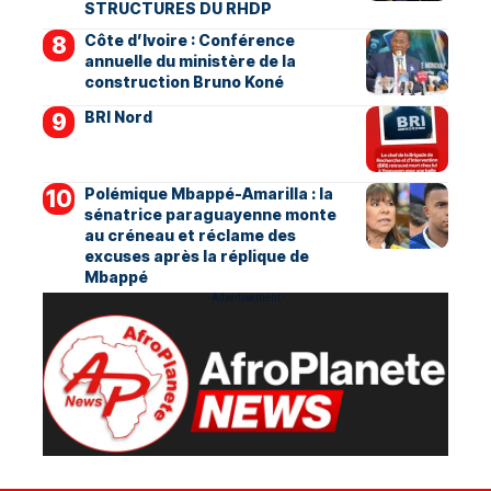
STRUCTURES DU RHDP
Côte d’Ivoire : Conférence
annuelle du ministère de la
construction Bruno Koné
BRI Nord
Polémique Mbappé-Amarilla : la
sénatrice paraguayenne monte
au créneau et réclame des
excuses après la réplique de
Mbappé
- Advertisement -