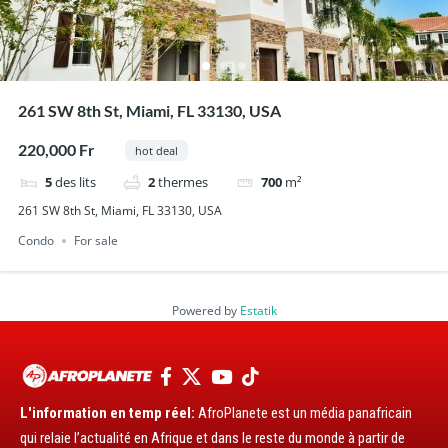
261 SW 8th St, Miami, FL 33130, USA
220,000 Fr
hot deal
5
des lits
2
thermes
700
m²
261 SW 8th St, Miami, FL 33130, USA
Condo
For sale
Powered by
Estatik
L'information en temp réel:
AfroPlanete est un média panafricain
qui relaie l’actualité en Afrique et dans le reste du monde à partir de