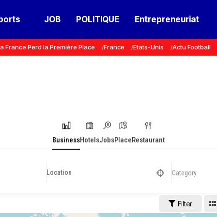
ports
JOB
POLITIQUE
Entrepreneuriat
a France Perd la Première Place
France
Etats-Unis
Actu Football
Business
Hotels
Jobs
Place
Restaurant
Category
Filter