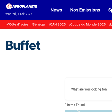
News
Nos Emissions
S
vendredi, 7 Août 2026
Côte d'Ivoire
Sénégal
CAN 2025
Coupe du Monde 2026
L
Buffet
What are you looking for?
0
Items Found