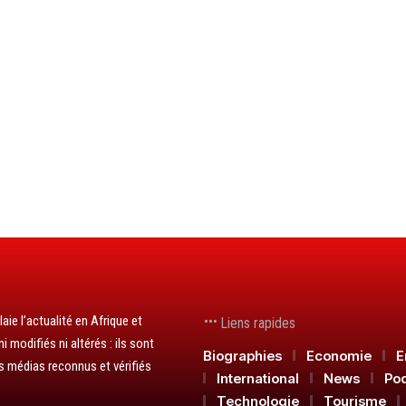
aie l’actualité en Afrique et
Liens rapides
 modifiés ni altérés : ils sont
Biographies
Economie
E
s médias reconnus et vérifiés
International
News
Po
Technologie
Tourisme