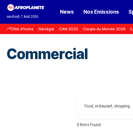
News
Nos Emissions
S
vendredi, 7 Août 2026
Côte d'Ivoire
Sénégal
CAN 2025
Coupe du Monde 2026
L
Commercial
Food, restaurant, shopping...
0
Items Found