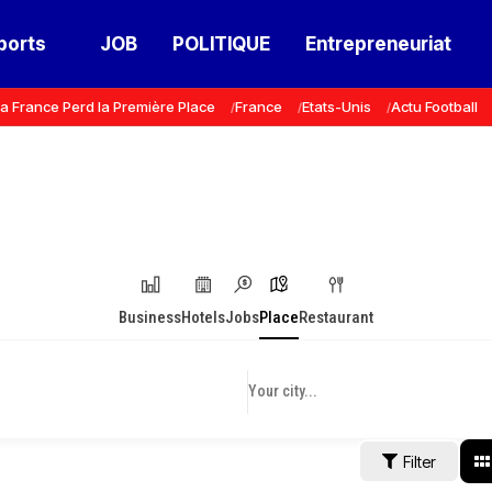
ports
JOB
POLITIQUE
Entrepreneuriat
a France Perd la Première Place
France
Etats-Unis
Actu Football
Business
Hotels
Jobs
Place
Restaurant
Filter