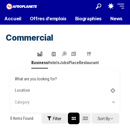
Accueil
Offres d’emplois
Biographies
News
Commercial
Business
Hotels
Jobs
Place
Restaurant
What are you looking for?
Category
0
Items Found
Filter
Sort By