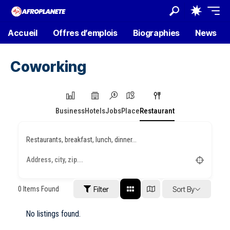
Accueil
Offres d’emplois
Biographies
News
Coworking
Business
Hotels
Jobs
Place
Restaurant
Restaurants, breakfast, lunch, dinner...
0
Items Found
Filter
Sort By
No listings found.