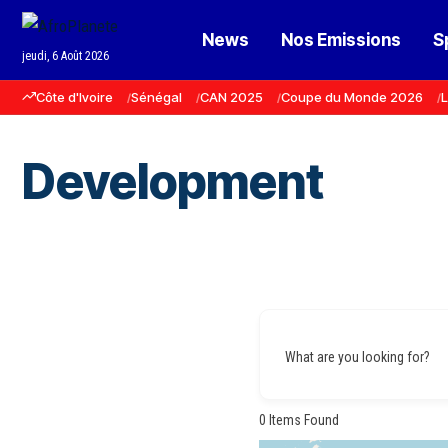
News
Nos Emissions
S
jeudi, 6 Août 2026
Côte d'Ivoire
Sénégal
CAN 2025
Coupe du Monde 2026
L
Development
What are you looking for?
0
Items Found