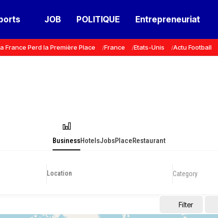
ports
JOB
POLITIQUE
Entrepreneuriat
a France Perd la Première Place
France
Etats-Unis
Actu Football
Business
Hotels
Jobs
Place
Restaurant
Category
Filter