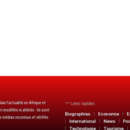
aie l’actualité en Afrique et
Liens rapides
 modifiés ni altérés : ils sont
Biographies
Economie
E
s médias reconnus et vérifiés
International
News
Po
Technologie
Tourisme