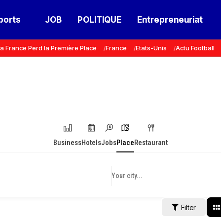
ports
JOB
POLITIQUE
Entrepreneuriat
a France Perd la Première Place
France
Etats-Unis
Actu Football
Business
Hotels
Jobs
Place
Restaurant
Filter