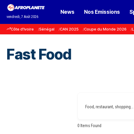
News
Nos Emissions
S
vendredi, 7 Août 2026
Côte d'Ivoire
Sénégal
CAN 2025
Coupe du Monde 2026
L
Fast Food
Food, restaurant, shopping...
0
Items Found