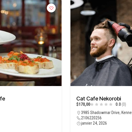
fe
Cat Cafe Nekorobi
$170,00
0.0
(0)
3985 Shadowmar Drive, Kenner
2106220256
janvier 24, 2026