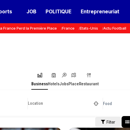
ports
JOB
POLITIQUE
Entrepreneuriat
a France Perd la Première Place
France
Etats-Unis
Actu Football
Business
Hotels
Jobs
Place
Restaurant
Food
Filter