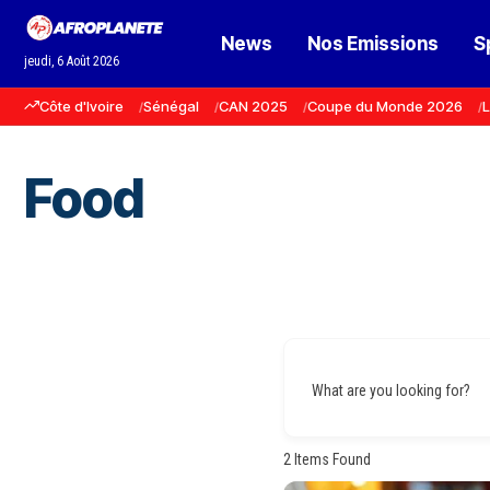
News
Nos Emissions
S
jeudi, 6 Août 2026
Côte d'Ivoire
Sénégal
CAN 2025
Coupe du Monde 2026
L
Food
What are you looking for?
2
Items Found