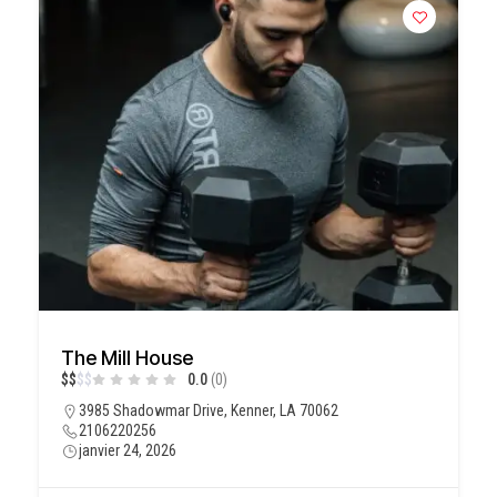
The Mill House
$
$
$
$
0.0
(0)
3985 Shadowmar Drive, Kenner, LA 70062
2106220256
janvier 24, 2026