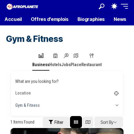
Accueil
Offres d’emplois
Biographies
News
Gym & Fitness
Business
Hotels
Jobs
Place
Restaurant
What are you looking for?
Gym & Fitness
1
Items Found
Filter
Sort By